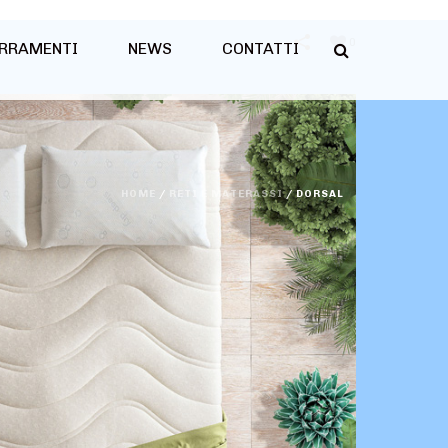
0
RRAMENTI
NEWS
CONTATTI
HOME
/
RETI E MATERASSI
/
DORSAL