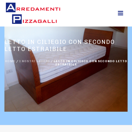
0
LETTO IN CILIEGIO CON SECONDO
LETTO ESTRAIBILE
HOME
/
I NOSTRI LAVORI
/
LETTO IN CILIEGIO CON SECONDO LETTO
ESTRAIBILE