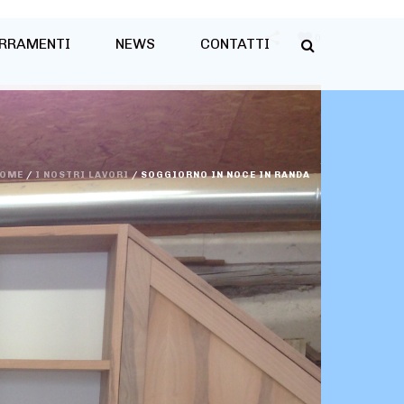
0
RRAMENTI
NEWS
CONTATTI
OME
/
I NOSTRI LAVORI
/
SOGGIORNO IN NOCE IN RANDA