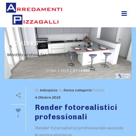
ARCHIVES
Monthly Archive for: "Ottobre, 2018"
HOME
/
2018
/ OTTOBRE
By
kekopizza
In
Senza categoria
Posted
4 Ottobre 2018
Render fotorealistici
professionali
2
Render fotorealistici professionali secondo
le vostre esigenze