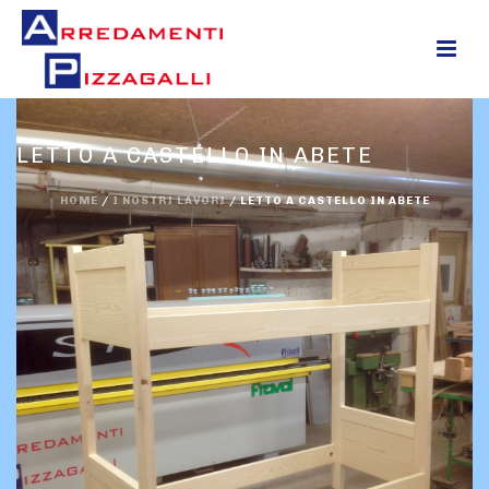
0
LETTO A CASTELLO IN ABETE
HOME
/
I NOSTRI LAVORI
/
LETTO A CASTELLO IN ABETE