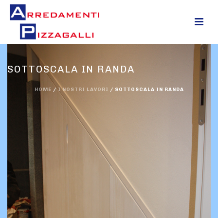
0
SOTTOSCALA IN RANDA
HOME
/
I NOSTRI LAVORI
/
SOTTOSCALA IN RANDA