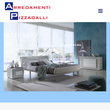
0
LETTO ECRU
HOME
/
ZONA NOTTE
/
LETTO ECRU